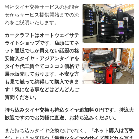
当社タイヤ交換サービスのお問合
せからサービス提供開始までの流
れをご説明いたします。
カークラフトはオートウェイサテ
ライトショップです。店頭にてネ
ット通販でしか買えない話題の格
安輸入タイヤ・アジアンタイヤを
タイヤ代工賃全てコミコミ価格で
展示販売しております。不安な方
も見て触って納得して購入できま
す！気になる事などはどんどんご
質問ください。
持ち込みタイヤ交換も持込タイヤ追加料０円です、持込大
歓迎ですのでお気軽に直送、お持ち込みください。
また持ち込みタイヤ交換だけでなく、
「ネット購入は苦手
だ」
というお客様や
「最適なタイヤやサイズ等どれを買え