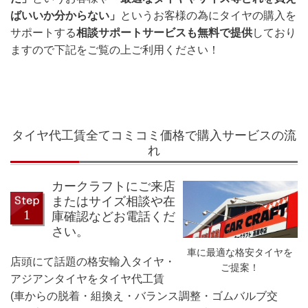
ばいいか分からない」
というお客様の為にタイヤの購入を
サポートする
相談サポートサービスも無料で提供
しており
ますので下記をご覧の上ご利用ください！
タイヤ代工賃全てコミコミ価格で購入サービスの流
れ
カークラフトにご来店
またはサイズ相談や在
庫確認などお電話くだ
さい。
車に最適な格安タイヤを
店頭にて話題の格安輸入タイヤ・
ご提案！
アジアンタイヤをタイヤ代工賃
(車からの脱着・組換え・バランス調整・ゴムバルブ交