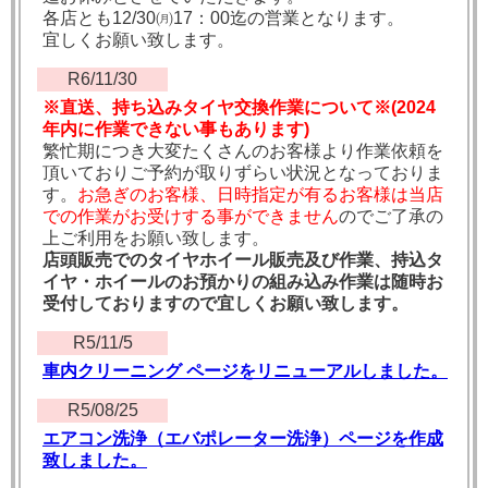
各店とも12/30㈪17：00迄の営業となります。
宜しくお願い致します。
R6/11/30
※直送、持ち込みタイヤ交換作業について※
(2024
年内に作業できない事もあります)
繁忙期につき大変たくさんのお客様より作業依頼を
頂いておりご予約が取りずらい状況となっておりま
す。
お急ぎのお客様、日時指定が有るお客様は当店
での作業がお受けする事ができません
のでご了承の
上ご利用をお願い致します。
店頭販売でのタイヤホイール販売及び作業、持込タ
イヤ・ホイールのお預かりの組み込み作業は随時お
受付しておりますので宜しくお願い致します。
R5/11/5
車内クリーニング ページをリニューアルしました。
R5/08/25
エアコン洗浄（エバポレーター洗浄）ページを作成
致しました。