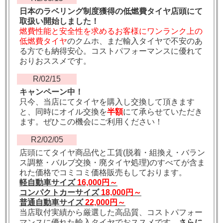
日本のラベリング制度獲得の低燃費タイヤ店頭にて
取扱い開始しました！
燃費性能と安全性を求めるお客様にワンランク上の
低燃費タイヤ
のクムホ、まだ輸入タイヤで不安のあ
る方でも納得安心。コストパフォーマンスに優れて
おりおススメです。
R/02/15
キャンペーン中！
只今、当店にてタイヤを購入し交換して頂きます
と、同時にオイル交換を
半額
にて承らせていただき
ます。ぜひこの機会にご利用ください！
R2/02/05
店頭にてタイヤ商品代と工賃(脱着・組換え・バラン
ス調整・バルブ交換・廃タイヤ処理)のすべてが含ま
れた価格でコミコミ価格販売もしております。
軽自動車サイズ
16,000円～
コンパクトカーサイズ
18,000円～
普通自動車サイズ
22,000円～
当店取付実績から厳選した高品質、コストパフォー
マンスに優れた輸入タイヤでおススメです。
さらに