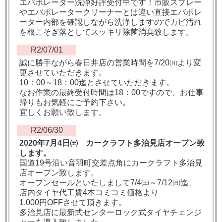
エバポレーター洗浄好評受付中です！市販スプレー
やエバポレータークリーナーとは違い直接エバポレ
ーター内部を確認しながら洗浄しますのでカビ汚れ
を根こそぎ落としてスッキリ除菌消臭致します。
R2/07/01
誠に勝手ながら春日井店の営業時間を7/20㈪より変
更させていただきます。
10：00～18：00迄とさせていただきます。
なお作業の最終受付時間は18：00ですので、お仕事
帰りもお気軽にご予約下さい。
宜しくお願い致します。
R2/06/30
2020年7月4日㈯ カークラフト多治見店オープン致
します。
国道19号沿い音羽町交差点角にカークラフト多治見
店オープン致します。
オープンセールといたしまして7/4㈯～7/12㈰迄、
店内タイヤ代工賃4本コミコミ価格より
1,000円OFFさせて頂きます。
多治見店に最新式センターロック式タイヤチェンジ