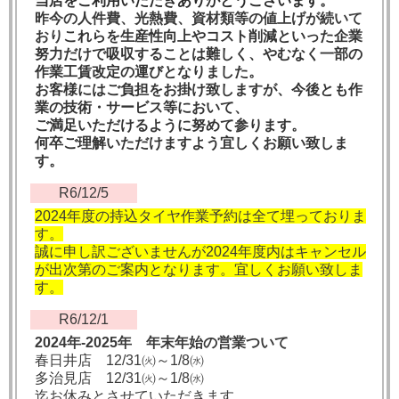
当店をご利用いただきありがとうございます。
昨今の人件費、光熱費、資材類等の値上げが続いて
おり
これらを生産性向上やコスト削減といった企業
努力だけで
吸収することは難しく、やむなく一部の
作業工賃改定の運びとなりました。
お客様にはご負担をお掛け致しますが、今後とも作
業の技術・サービス等において、
ご満足いただけるように努めて参ります。
何卒ご理解いただけますよう宜しく
お願い致しま
す。
R6/12/5
2024年度の持込タイヤ作業予約は全て埋っておりま
す。
誠に申し訳ございませんが2024年度内はキャンセル
が出次第のご案内となります。宜しくお願い致しま
す。
R6/12/1
2024年-2025年 年末年始の営業ついて
春日井店 12/31㈫～1/8㈬
多治見店 12/31㈫～1/8㈬
迄お休みとさせていただきます。