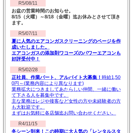
R5/08/11
お盆の営業時間のお知らせ。
8/15（火曜）～8/18（金曜）迄お休みとさせて頂き
ます。
R5/07/11
夏に人気のエアコンガスクリーニングのページを作
成いたしました。
エアコンガスの添加剤ワコーズのパワーエアコンも
好評受付中！
R5/02/28
正社員、作業パート、アルバイト大募集！
時給1,50
0円～(業務内容により異なります)
業務拡大につきましてあたらしい仲間、一緒に働い
て下さる人を募集中です。
主な業務はレジや接客など女性の方や未経験者の方
も大歓迎です。
まずはお気軽に各店舗迄お問い合わせください。
R4/11/15
冬シーン到来！この時期に大人気の「レンタルスタ