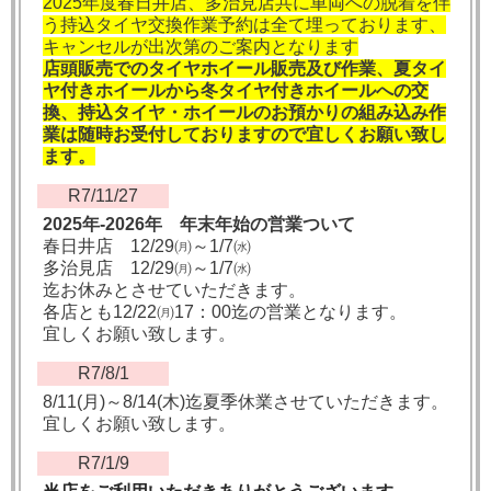
2025年度春日井店、多治見店共に車両への脱着を伴
う持込タイヤ交換作業予約は全て埋っております、
キャンセルが出次第のご案内となります
店頭販売でのタイヤホイール販売及び作業、
夏タイ
ヤ付きホイールから冬タイヤ付きホイールへの交
換、
持込タイヤ・ホイールのお預かりの組み込み作
業は随時お受付しておりますので宜しくお願い致し
ます。
R7/11/27
2025年-2026年 年末年始の営業ついて
春日井店 12/29㈪～1/7㈬
多治見店 12/29㈪～1/7㈬
迄お休みとさせていただきます。
各店とも12/22㈪17：00迄の営業となります。
宜しくお願い致します。
R7/8/1
8/11(月)～8/14(木)迄夏季休業させていただきます。
宜しくお願い致します。
R7/1/9