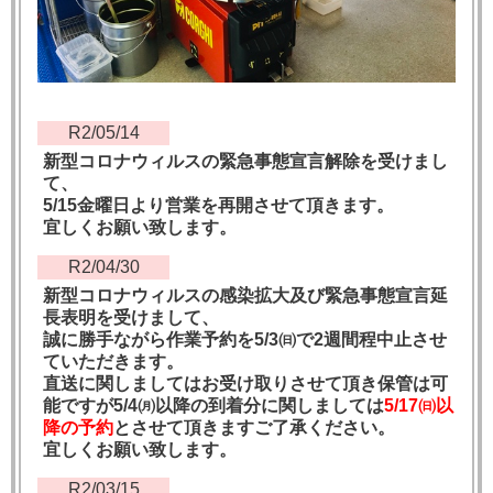
R2/05/14
新型コロナウィルスの緊急事態宣言解除を受けまし
て、
5/15金曜日より営業を再開させて頂きます。
宜しくお願い致します。
R2/04/30
新型コロナウィルスの感染拡大及び緊急事態宣言延
長表明を受けまして、
誠に勝手ながら作業予約を5/3㈰で2週間程中止させ
ていただきます。
直送に関しましてはお受け取りさせて頂き保管は可
能ですが5/4㈪以降の到着分に関しましては
5/17㈰以
降の予約
とさせて頂きますご了承ください。
宜しくお願い致します。
R2/03/15